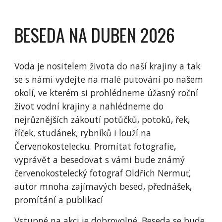
BESEDA NA
DUBEN
2026
Voda je nositelem života do naší krajiny a tak
se s námi vydejte na malé putování po našem
okolí, ve kterém si prohlédneme úžasný roční
život vodní krajiny a nahlédneme do
nejrůznějších zákoutí potůčků, potoků, řek,
říček, studánek, rybníků i louží na
Červenokostelecku. Promítat fotografie,
vyprávět a besedovat s vámi bude známý
červenokostelecký fotograf Oldřich Nermuť,
autor mnoha zajímavých besed, přednášek,
promítání a publikací
Vstupné na akci je dobrovolné. Beseda se bude