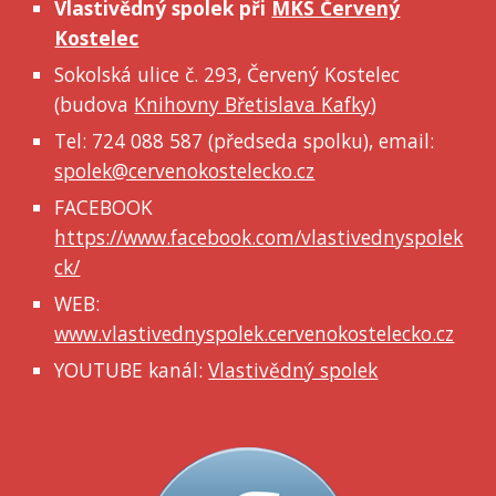
Vlastivědný spolek při
MKS Červený
Kostelec
Sokolská ulice č. 293, Červený Kostelec
(budova
Knihovny Břetislava Kafky
)
Tel: 724 088 587 (předseda spolku), email:
spolek@cervenokostelecko.cz
FACEBOOK
https://www.facebook.com/vlastivednyspolek
ck/
WEB:
www.vlastivednyspolek.cervenokostelecko.cz
YOUTUBE kanál:
Vlastivědný spolek