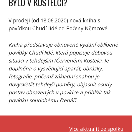
BYLO V KOSTELCI?
V prodeji (od 18.06.2020) nová kniha s
povídkou Chudí lidé od Boženy Němcové
Kniha představuje obnovené vydání oblíbené
povídky Chudí lidé, která popisuje dobovou
situaci v tehdejším (Červeném) Kostelci. Je
doplněna o vysvětlující aparát, obrázky,
fotografie, přičemž základní snahou je
dovysvětlit tehdejší poměry, objasnit osudy
postav obsažených v povídce a přiblížit tak
povídku soudobému čtenáři.
Více aktualit ze spolku